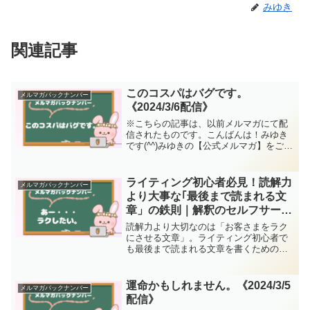
みゆき
関連記事
このコスパはバグです。
メルマガバックナンバー
《2024/3/6配信》
※こちらの記事は、以前メルマガにて配
信されたものです。こんばんは！みゆき
です(^^)みゆきの【公式メルマガ】をご愛
読くださり、どうもありがとうございま
す！みなさんもご存知の通り、ただいま
プレゼント企画『ノーパソ１台で稼げる
ライティング初心者必見！読解力
メルマガバックナンバー
文章術 ｢たった２...
より大事な｢最後まで読まれる文
章」の鉄則｜解釈のセルフサービ
スは禁止《2024/3/10配信》
読解力より大切なのは「お客さまをラク
にさせる文章」。ライティング初心者で
も最後まで読まれる文章を書くための鉄
則とNG例を解説します。
運命かもしれません。《2024/3/5
メルマガバックナンバー
配信》