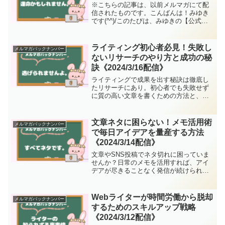
※こちらの記事は、以前メルマガにて配
信されたものです。こんばんは！みゆき
です(^^)/このたびは、みゆきの【公式メ
ルマガ】のご登録と、プレゼント企画に
ご参加いただき、どうもありがとうござ
いました！初めてのプレゼント企画にも
ライティング初心者必見！失敗し
メルマガバックナンバー
関わらず、たくさん...
ないリサーチのやり方と成功の秘
訣《2024/3/16配信》
ライティングで成果を出す秘訣は徹底し
たリサーチにあり。初心者でも失敗せず
に質の高い文章を書くための方法と、リ
サーチを楽しむコツを解説します。
文章ネタに困らない！メモ活用術
メルマガバックナンバー
で毎日アイデアを量産する方法
《2024/3/14配信》
文章やSNS投稿でネタ切れに困っていま
せんか？日常のメモを活用すれば、アイ
デアが尽きることなく発信が続けられま
す。本記事では、メモから生まれる文章
術と段取りの秘訣を解説します。
Webライターが時間労働から脱却
メルマガバックナンバー
するためのスキルアップ戦略
《2024/3/12配信》