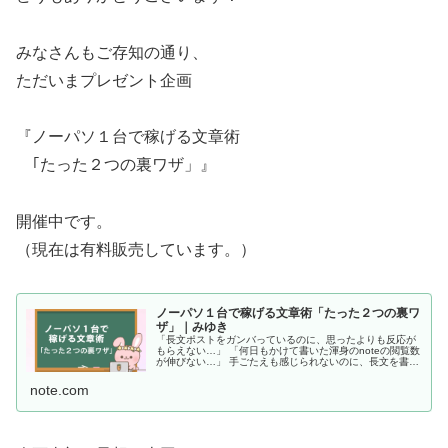
みなさんもご存知の通り、
ただいまプレゼント企画
『ノーパソ１台で稼げる文章術
｢たった２つの裏ワザ」』
開催中です。
（現在は有料販売しています。）
ノーパソ１台で稼げる文章術「たった２つの裏ワ
ザ」｜みゆき
「長文ポストをガンバっているのに、思ったよりも反応が
もらえない…」 「何日もかけて書いた渾身のnoteの閲覧数
が伸びない…」 手ごたえも感じられないのに、長文を書き
続けるだけの毎日にそろそろ疲れていませんか？ そんなあ
なたに朗報です。 この...
note.com