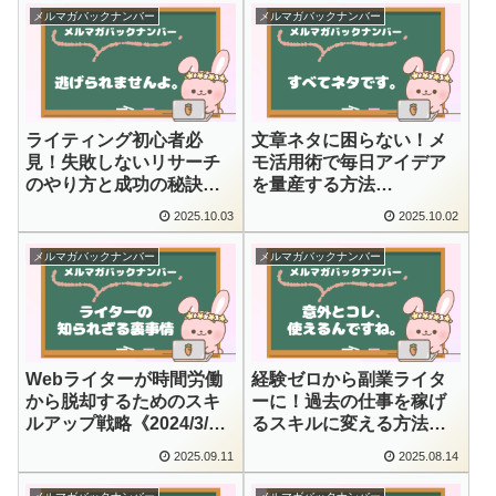
メルマガバックナンバー
メルマガバックナンバー
ライティング初心者必
文章ネタに困らない！メ
見！失敗しないリサーチ
モ活用術で毎日アイデア
のやり方と成功の秘訣
を量産する方法
《2024/3/16配信》
《2024/3/14配信》
2025.10.03
2025.10.02
メルマガバックナンバー
メルマガバックナンバー
Webライターが時間労働
経験ゼロから副業ライタ
から脱却するためのスキ
ーに！過去の仕事を稼げ
ルアップ戦略《2024/3/12
るスキルに変える方法
配信》
《2024/3/11配信》
2025.09.11
2025.08.14