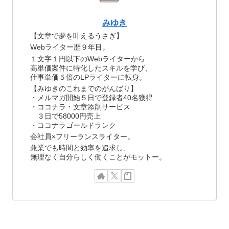
みゆき
【文章で夢を叶えるうさぎ】
Webライター歴９年目。
１文字１円以下のWebライターから
高単価案件に特化したスキルを学び、
仕事単価５倍のLPライターに転身。
【みゆきのこれまでのがんばり】
・メルマガ開始５日で登録者40名獲得
・ココナラ・文章添削サービス
３日で58000円売上
・ココナラゴールドランク
会社員×フリーランスライター。
兼業でも時間と効率を追求し、
無理なく自分らしく働くことがモットー。