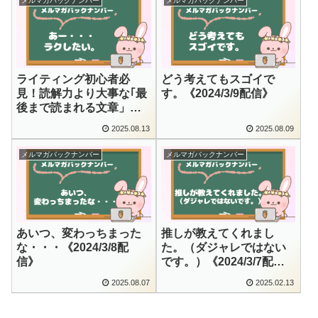
メルマガバックナンバー
メルマガバックナンバー
ライティング初心者必
どう考えてもスゴイで
見！読解力より大事な｢最
す。《2024/3/9配信》
後まで読まれる文章」の
鉄則｜解釈のセルフサー
2025.08.13
2025.08.09
ビスは禁止《2024/3/10配
信》
メルマガバックナンバー
メルマガバックナンバー
あいつ、変わっちまった
推しが教えてくれまし
な・・・《2024/3/8配
た。（ダジャレではない
信》
です。）《2024/3/7配
信》
2025.08.07
2025.02.13